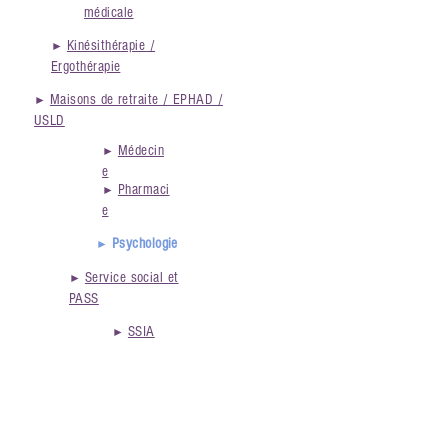
médicale
Kinésithérapie /
►
Ergothérapie
Maisons de retraite / EPHAD /
►
USLD
Médecin
►
e
Pharmaci
►
e
Psychologie
►
Service social et
►
PASS
SSIA
►
D
SSR
►
Surveillance
►
continue