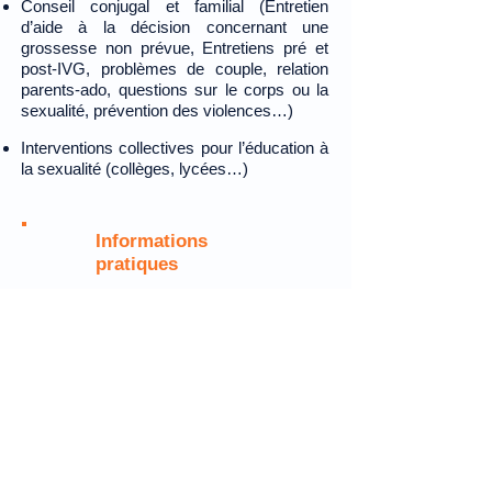
Conseil conjugal et familial (Entretien
d’aide à la décision concernant une
grossesse non prévue, Entretiens pré et
post-IVG, problèmes de couple, relation
parents-ado, questions sur le corps ou la
sexualité, prévention des violences…)
Interventions collectives pour l’éducation à
la sexualité (collèges, lycées…)
Informations
pratiques
Le CSS se situe au 1er étage du site Saint
Charles, accès par l'entrée située à gauche
des urgences
Les horaires, de préférence sur
rendez-vous :
Lundi : 8H30-13H // 14H-16H45
Mardi :8H-13H // 14H-16H15
Mercredi : 8H30-13H // 14H-16H45
Jeudi :8H-13H // 14H-16H
Vendredi : 8H-13H // 14H-16H15